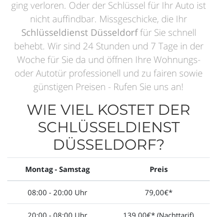
ging verloren. Oder der Schlüssel für Ihr Auto ist
nicht auffindbar. Missgeschicke, die Ihr
Schlüsseldienst Düsseldorf
für Sie schnell
behebt. Wir sind 24 Stunden und 7 Tage in der
Woche für Sie da und öffnen Ihre Wohnungs-
oder Autotür professionell und zu fairen sowie
günstigen Preisen - Rufen Sie uns an!
WIE VIEL KOSTET DER
SCHLÜSSELDIENST
DÜSSELDORF?
Montag - Samstag
Preis
08:00 - 20:00 Uhr
79,00€*
20:00 - 08:00 Uhr
139,00€* (Nachttarif)