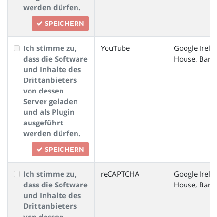
werden dürfen.
SPEICHERN
Ich stimme zu,
YouTube
Google Irela
dass die Software
House, Barro
und Inhalte des
Drittanbieters
von dessen
Server geladen
und als Plugin
ausgeführt
werden dürfen.
SPEICHERN
Ich stimme zu,
reCAPTCHA
Google Irela
dass die Software
House, Barro
und Inhalte des
Drittanbieters
von dessen